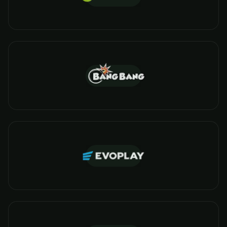
JOUER
JOUER