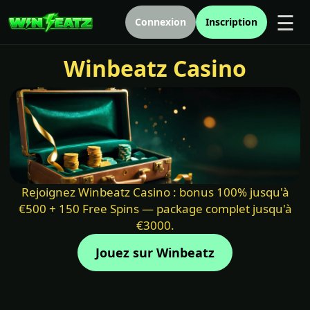
☰
Connexion
Inscription
Winbeatz Casino
Rejoignez Winbeatz Casino : bonus 100% jusqu'à
€500 + 150 Free Spins — package complet jusqu'à
€3000.
Jouez sur Winbeatz