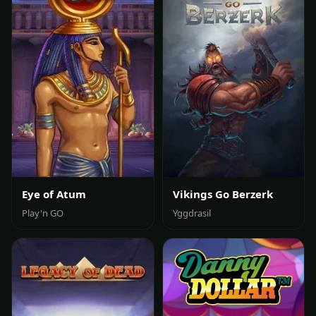
JOUER
JOUER
Eye of Atum
Vikings Go Berzerk
MAINTENANT
MAINTENANT
Play'n GO
Yggdrasil