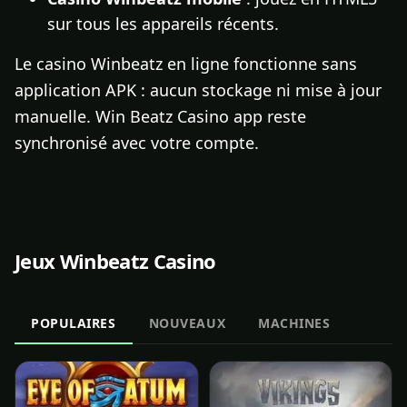
sur tous les appareils récents.
Le casino Winbeatz en ligne fonctionne sans
application APK : aucun stockage ni mise à jour
manuelle. Win Beatz Casino app reste
synchronisé avec votre compte.
Jeux Winbeatz Casino
POPULAIRES
NOUVEAUX
MACHINES