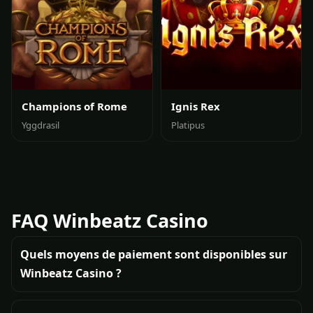
JOUER
JOUER
Champions of Rome
Ignis Rex
MAINTENANT
MAINTENANT
Yggdrasil
Platipus
FAQ Winbeatz Casino
Quels moyens de paiement sont disponibles sur
Winbeatz Casino ?