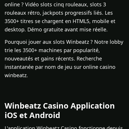
online ? Vidéo slots cinq rouleaux, slots 3
rouleaux rétro, jackpots progressifs liés. Les
3500+ titres se chargent en HTML5, mobile et
desktop. Démo gratuite avant mise réelle.
Pourquoi jouer aux slots Winbeatz ? Notre lobby
trie les 3500+ machines par popularité,
nouveautés et gains récents. Recherche
instantanée par nom de jeu sur online casino
winbeatz.
Winbeatz Casino Application
iOS et Android
L'application Winbeatz Casino fonctionne depuis