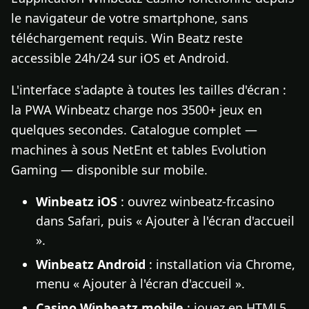
le navigateur de votre smartphone, sans
téléchargement requis. Win Beatz reste
accessible 24h/24 sur iOS et Android.
L'interface s'adapte à toutes les tailles d'écran :
la PWA Winbeatz charge nos 3500+ jeux en
quelques secondes. Catalogue complet —
machines à sous NetEnt et tables Evolution
Gaming — disponible sur mobile.
Winbeatz iOS
: ouvrez winbeatz-fr.casino
dans Safari, puis « Ajouter à l'écran d'accueil
».
Winbeatz Android
: installation via Chrome,
menu « Ajouter à l'écran d'accueil ».
Casino Winbeatz mobile
: jouez en HTML5